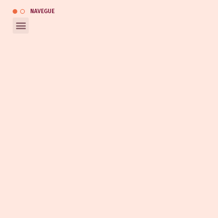
NAVEGUE
REDES SOCIAIS
Entrar em contato