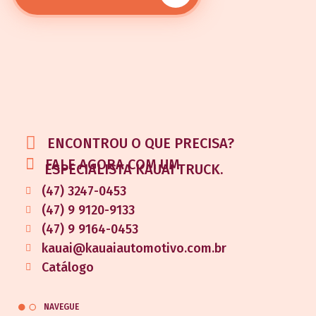
ENCONTROU O QUE PRECISA?
FALE AGORA COM UM
ESPECIALISTA KAUAI TRUCK.
(47) 3247-0453
(47) 9 9120-9133
(47) 9 9164-0453
kauai@kauaiautomotivo.com.br
Catálogo
NAVEGUE