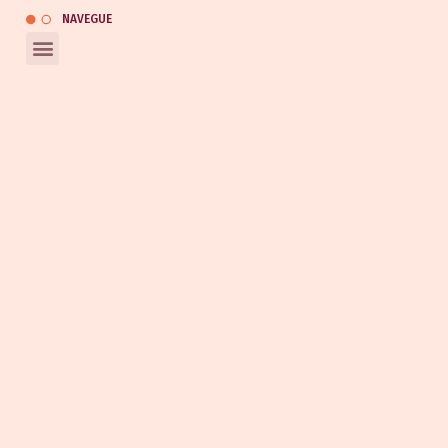
NAVEGUE
REDES SOCIAIS
Entrar em contato