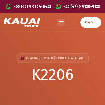
+55 (47) 9 9164-0453
+55 (47) 9 9120-9133
Contato
QUALIDADE E INOVAÇÃO PARA LINHA PESADA.
K2206