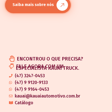
Saiba mais sobre nós
ENCONTROU O QUE PRECISA?
FALE AGORA COM UM
ESPECIALISTA KAUAI TRUCK.
(47) 3247-0453
(47) 9 9120-9133
(47) 9 9164-0453
kauai@kauaiautomotivo.com.br
Catálogo