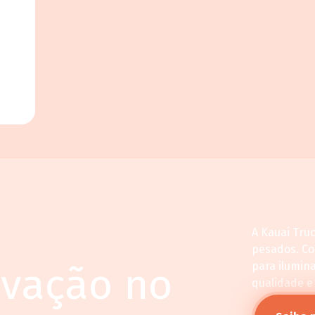
A Kauai Tru
pesados. C
ovação no
para ilumin
qualidade e