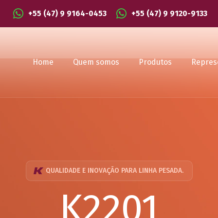
+55 (47) 9 9164-0453
+55 (47) 9 9120-9133
Home
Quem somos
Produtos
Repres
QUALIDADE E INOVAÇÃO PARA LINHA PESADA.
K2201