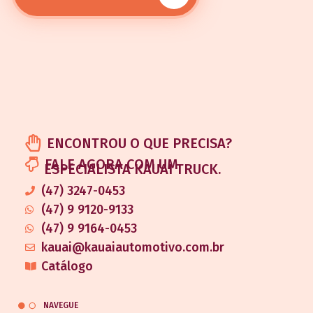
ENCONTROU O QUE PRECISA?
FALE AGORA COM UM
ESPECIALISTA KAUAI TRUCK.
(47) 3247-0453
(47) 9 9120-9133
(47) 9 9164-0453
kauai@kauaiautomotivo.com.br
Catálogo
NAVEGUE