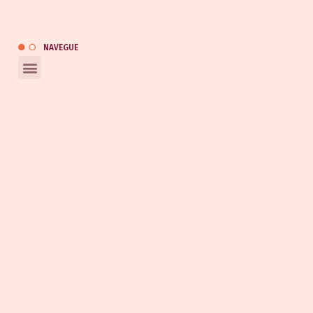
kauai@kauaiautomotivo.com.br
Catálogo
NAVEGUE
REDES SOCIAIS
Entrar em contato