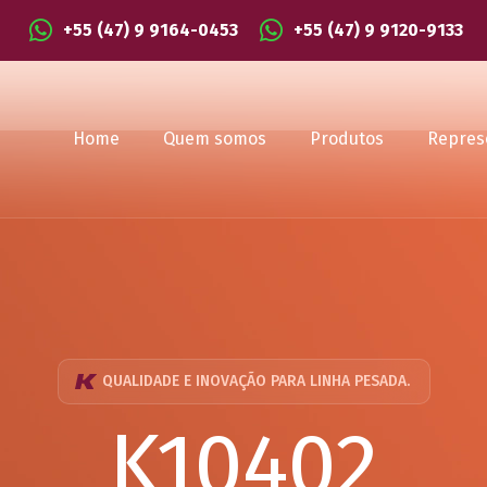
+55 (47) 9 9164-0453
+55 (47) 9 9120-9133
Home
Quem somos
Produtos
Repres
QUALIDADE E INOVAÇÃO PARA LINHA PESADA.
K10402