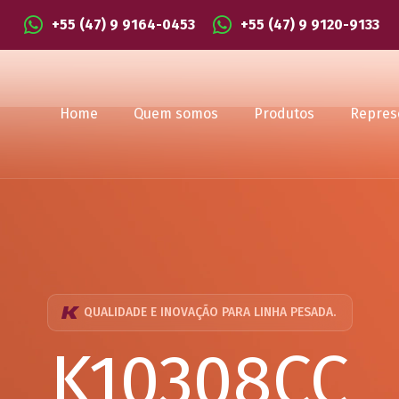
+55 (47) 9 9164-0453
+55 (47) 9 9120-9133
Home
Quem somos
Produtos
Repres
QUALIDADE E INOVAÇÃO PARA LINHA PESADA.
K10308CC