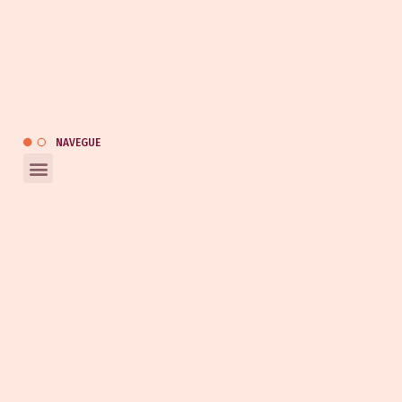
(47) 3247-0453
(47) 9 9120-9133
(47) 9 9164-0453
kauai@kauaiautomotivo.com.br
Catálogo
NAVEGUE
REDES SOCIAIS
Entrar em contato