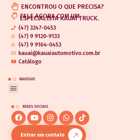
ENCONTROU O QUE PRECISA?
FALE AGORA COM UM
ESPECIALISTA KAUAI TRUCK.
(47) 3247-0453
(47) 9 9120-9133
(47) 9 9164-0453
kauai@kauaiautomotivo.com.br
Catálogo
NAVEGUE
REDES SOCIAIS
Entrar em contato