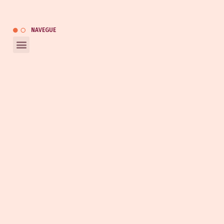
Catálogo
NAVEGUE
REDES SOCIAIS
Entrar em contato